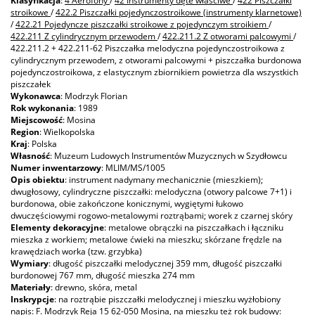
Klasyfikacja
:
4 Aerofony
/
42 Instrumenty dęte właściwe
/
422 Piszczałki
stroikowe
/
422.2 Piszczałki pojedynczostroikowe (instrumenty klarnetowe)
/
422.21 Pojedyncze piszczałki stroikowe z pojedynczym stroikiem
/
422.211 Z cylindrycznym przewodem
/
422.211.2 Z otworami palcowymi
/
422.211.2 + 422.211-62 Piszczałka melodyczna pojedynczostroikowa z
cylindrycznym przewodem, z otworami palcowymi + piszczałka burdonowa
pojedynczostroikowa, z elastycznym zbiornikiem powietrza dla wszystkich
piszczałek
Wykonawca
: Modrzyk Florian
Rok wykonania
: 1989
Miejscowość
: Mosina
Region
: Wielkopolska
Kraj
: Polska
Własność
: Muzeum Ludowych Instrumentów Muzycznych w Szydłowcu
Numer inwentarzowy
: MLIM/MS/1005
Opis obiektu
: instrument nadymany mechanicznie (mieszkiem);
dwugłosowy, cylindryczne piszczałki: melodyczna (otwory palcowe 7+1) i
burdonowa, obie zakończone konicznymi, wygiętymi łukowo
dwuczęściowymi rogowo-metalowymi roztrąbami; worek z czarnej skóry
Elementy dekoracyjne
: metalowe obrączki na piszczałkach i łączniku
mieszka z workiem; metalowe ćwieki na mieszku; skórzane frędzle na
krawędziach worka (tzw. grzybka)
Wymiary
: długość piszczałki melodycznej 359 mm, długość piszczałki
burdonowej 767 mm, długość mieszka 274 mm
Materiały
: drewno, skóra, metal
Inskrypcje
: na roztrąbie piszczałki melodycznej i mieszku wyżłobiony
napis: F. Modrzyk Reja 15 62-050 Mosina, na mieszku też rok budowy: