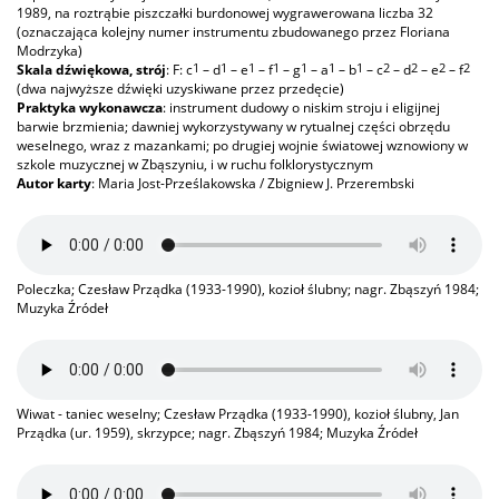
1989, na roztrąbie piszczałki burdonowej wygrawerowana liczba 32
(oznaczająca kolejny numer instrumentu zbudowanego przez Floriana
Modrzyka)
1
1
1
1
1
1
1
2
2
2
2
Skala dźwiękowa, strój
: F: c
– d
– e
– f
– g
– a
– b
– c
– d
– e
– f
(dwa najwyższe dźwięki uzyskiwane przez przedęcie)
Praktyka wykonawcza
: instrument dudowy o niskim stroju i eligijnej
barwie brzmienia; dawniej wykorzystywany w rytualnej części obrzędu
weselnego, wraz z mazankami; po drugiej wojnie światowej wznowiony w
szkole muzycznej w Zbąszyniu, i w ruchu folklorystycznym
Autor karty
: Maria Jost-Prześlakowska / Zbigniew J. Przerembski
Poleczka; Czesław Prządka (1933-1990), kozioł ślubny; nagr. Zbąszyń 1984;
Muzyka Źródeł
Wiwat - taniec weselny; Czesław Prządka (1933-1990), kozioł ślubny, Jan
Prządka (ur. 1959), skrzypce; nagr. Zbąszyń 1984; Muzyka Źródeł