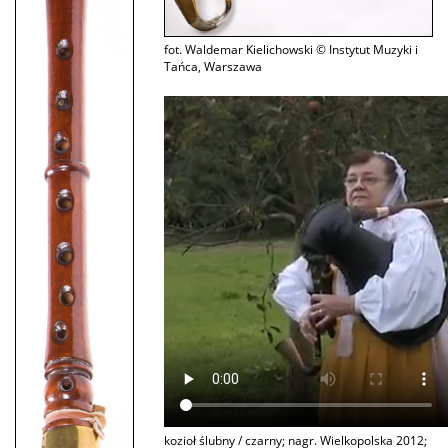
fot. Waldemar Kielichowski © Instytut Muzyki i
Tańca, Warszawa
kozioł ślubny / czarny; nagr. Wielkopolska 2012;