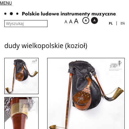
MENU
A
A
A
|
PL
EN
dudy wielkopolskie (kozioł)