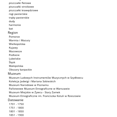
piszczałki fletowe
piszczałki stroikowe
piszczałki krawędziowe
rogi pasterskie
trąby pasterskie
dudy
harmonie
bat
Region
Pomorze
Warmia i Mazury
Wielkopolska
Kujawy
Mazowsze
Podlasie
Lubelskie
Śląsk
Małopolska
Obszary karpackie
Muzeum
Muzeum Ludowych Instrumentów Muzycznych w Szydłowcu
Kolekcja Jadwigi i Mariana Sobieskich
Muzeum Narodowe w Poznaniu
Państwowe Muzeum Etnograficzne w Warszawie
Muzeum Miejskie w Żywcu - Stary Zamek
Muzeum Etnograficzne im. Franciszka Kotuli w Rzeszowie
Datowanie
1701 - 1750
1751 - 1800
1801 - 1850
1851 - 1900