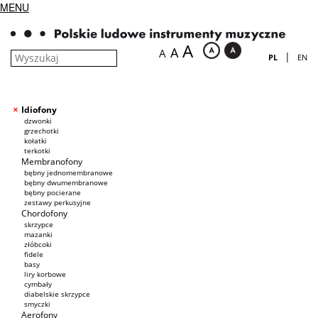
MENU
A
A
A
|
PL
EN
Idiofony
dzwonki
grzechotki
kołatki
terkotki
Membranofony
bębny jednomembranowe
bębny dwumembranowe
bębny pocierane
zestawy perkusyjne
Chordofony
skrzypce
mazanki
złóbcoki
fidele
basy
liry korbowe
cymbały
diabelskie skrzypce
smyczki
Aerofony