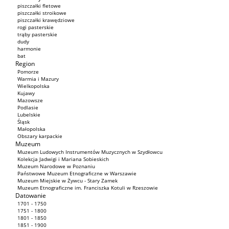
piszczałki fletowe
piszczałki stroikowe
piszczałki krawędziowe
rogi pasterskie
trąby pasterskie
dudy
harmonie
bat
Region
Pomorze
Warmia i Mazury
Wielkopolska
Kujawy
Mazowsze
Podlasie
Lubelskie
Śląsk
Małopolska
Obszary karpackie
Muzeum
Muzeum Ludowych Instrumentów Muzycznych w Szydłowcu
Kolekcja Jadwigi i Mariana Sobieskich
Muzeum Narodowe w Poznaniu
Państwowe Muzeum Etnograficzne w Warszawie
Muzeum Miejskie w Żywcu - Stary Zamek
Muzeum Etnograficzne im. Franciszka Kotuli w Rzeszowie
Datowanie
1701 - 1750
1751 - 1800
1801 - 1850
1851 - 1900