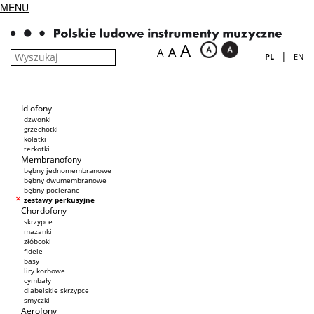
MENU
A
A
A
|
PL
EN
Idiofony
dzwonki
grzechotki
kołatki
terkotki
Membranofony
bębny jednomembranowe
bębny dwumembranowe
bębny pocierane
zestawy perkusyjne
Chordofony
skrzypce
mazanki
złóbcoki
fidele
basy
liry korbowe
cymbały
diabelskie skrzypce
smyczki
Aerofony