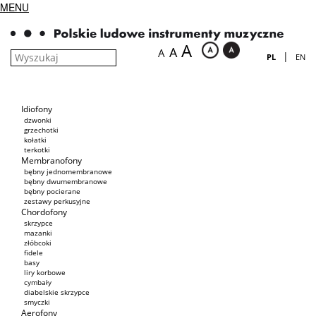
MENU
A
A
A
|
PL
EN
Idiofony
dzwonki
grzechotki
kołatki
terkotki
Membranofony
bębny jednomembranowe
bębny dwumembranowe
bębny pocierane
zestawy perkusyjne
Chordofony
skrzypce
mazanki
złóbcoki
fidele
basy
liry korbowe
cymbały
diabelskie skrzypce
smyczki
Aerofony