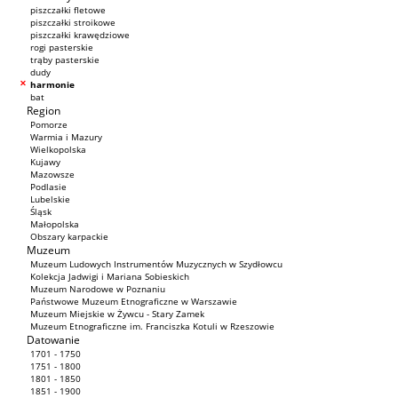
piszczałki fletowe
piszczałki stroikowe
piszczałki krawędziowe
rogi pasterskie
trąby pasterskie
dudy
harmonie
bat
Region
Pomorze
Warmia i Mazury
Wielkopolska
Kujawy
Mazowsze
Podlasie
Lubelskie
Śląsk
Małopolska
Obszary karpackie
Muzeum
Muzeum Ludowych Instrumentów Muzycznych w Szydłowcu
Kolekcja Jadwigi i Mariana Sobieskich
Muzeum Narodowe w Poznaniu
Państwowe Muzeum Etnograficzne w Warszawie
Muzeum Miejskie w Żywcu - Stary Zamek
Muzeum Etnograficzne im. Franciszka Kotuli w Rzeszowie
Datowanie
1701 - 1750
1751 - 1800
1801 - 1850
1851 - 1900