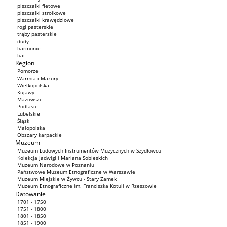
piszczałki fletowe
piszczałki stroikowe
piszczałki krawędziowe
rogi pasterskie
trąby pasterskie
dudy
harmonie
bat
Region
Pomorze
Warmia i Mazury
Wielkopolska
Kujawy
Mazowsze
Podlasie
Lubelskie
Śląsk
Małopolska
Obszary karpackie
Muzeum
Muzeum Ludowych Instrumentów Muzycznych w Szydłowcu
Kolekcja Jadwigi i Mariana Sobieskich
Muzeum Narodowe w Poznaniu
Państwowe Muzeum Etnograficzne w Warszawie
Muzeum Miejskie w Żywcu - Stary Zamek
Muzeum Etnograficzne im. Franciszka Kotuli w Rzeszowie
Datowanie
1701 - 1750
1751 - 1800
1801 - 1850
1851 - 1900