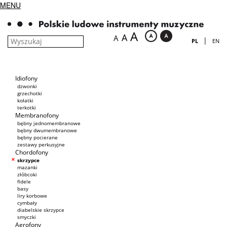
MENU
A
A
A
|
PL
EN
Idiofony
dzwonki
grzechotki
kołatki
terkotki
Membranofony
bębny jednomembranowe
bębny dwumembranowe
bębny pocierane
zestawy perkusyjne
Chordofony
skrzypce
mazanki
złóbcoki
fidele
basy
liry korbowe
cymbały
diabelskie skrzypce
smyczki
Aerofony