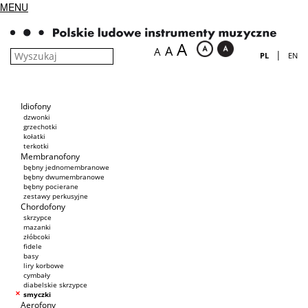
MENU
A
A
A
|
PL
EN
Idiofony
dzwonki
grzechotki
kołatki
terkotki
Membranofony
bębny jednomembranowe
bębny dwumembranowe
bębny pocierane
zestawy perkusyjne
Chordofony
skrzypce
mazanki
złóbcoki
fidele
basy
liry korbowe
cymbały
diabelskie skrzypce
smyczki
Aerofony