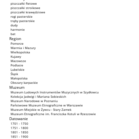
piszczałki fletowe
piszczałki stroikowe
piszczałki krawędziowe
rogi pasterskie
trąby pasterskie
dudy
harmonie
bat
Region
Pomorze
Warmia i Mazury
Wielkopolska
Kujawy
Mazowsze
Podlasie
Lubelskie
Śląsk
Małopolska
Obszary karpackie
Muzeum
Muzeum Ludowych Instrumentów Muzycznych w Szydłowcu
Kolekcja Jadwigi i Mariana Sobieskich
Muzeum Narodowe w Poznaniu
Państwowe Muzeum Etnograficzne w Warszawie
Muzeum Miejskie w Żywcu - Stary Zamek
Muzeum Etnograficzne im. Franciszka Kotuli w Rzeszowie
Datowanie
1701 - 1750
1751 - 1800
1801 - 1850
1851 - 1900