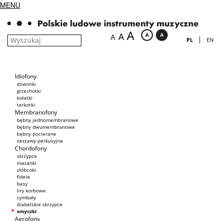
MENU
A
A
A
|
PL
EN
Idiofony
dzwonki
grzechotki
kołatki
terkotki
Membranofony
bębny jednomembranowe
bębny dwumembranowe
bębny pocierane
zestawy perkusyjne
Chordofony
skrzypce
mazanki
złóbcoki
fidele
basy
liry korbowe
cymbały
diabelskie skrzypce
smyczki
Aerofony