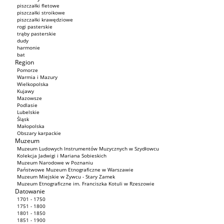
piszczałki fletowe
piszczałki stroikowe
piszczałki krawędziowe
rogi pasterskie
trąby pasterskie
dudy
harmonie
bat
Region
Pomorze
Warmia i Mazury
Wielkopolska
Kujawy
Mazowsze
Podlasie
Lubelskie
Śląsk
Małopolska
Obszary karpackie
Muzeum
Muzeum Ludowych Instrumentów Muzycznych w Szydłowcu
Kolekcja Jadwigi i Mariana Sobieskich
Muzeum Narodowe w Poznaniu
Państwowe Muzeum Etnograficzne w Warszawie
Muzeum Miejskie w Żywcu - Stary Zamek
Muzeum Etnograficzne im. Franciszka Kotuli w Rzeszowie
Datowanie
1701 - 1750
1751 - 1800
1801 - 1850
1851 - 1900